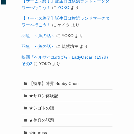
【サービス終了】誕生日は横浜ランドマークタ
ワーへ行こう！
に
YOKO
より
【サービス終了】誕生日は横浜ランドマークタ
ワーへ行こう！
に
ケイタ
より
羽魚 ～魚の話～
に
YOKO
より
羽魚 ～魚の話～
に
筑紫坊主
より
映画「ベルサイユのばら」LadyOscar（1979）
その2
に
YOKO
より
【特集】陳昇 Bobby Chen
★サロン体験記
★シゴトの話
★美容の話題
☆ingress