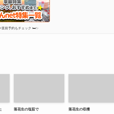
直前予約もチェック 🛏✨
た
落花生の塩茹で
落花生の収穫