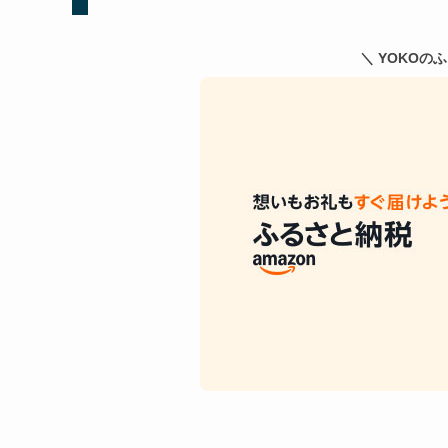
＼ YOKOの