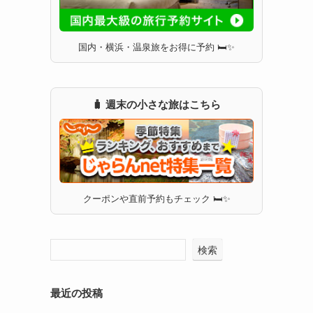
国内・横浜・温泉旅をお得に予約 🛏✨
🧳 週末の小さな旅はこちら
クーポンや直前予約もチェック 🛏✨
検索
最近の投稿