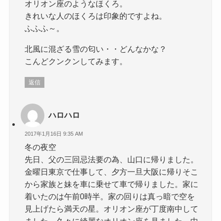
オリオン座のようなほくろ。
きれいな人のほくろは印象的ですよね。
ふふふ～。
北風に混ざる雪の匂い・・どんなかな？
こんどクンクンしてみます。
返信
ハロハロ
2017年1月16日 9:35 AM
冬の夜空
先日、父の三回忌法要の為、山口に帰りました。
金曜日東京で仕事して、夕方一旦大阪に帰りそこ
から家族と妹を車に乗せて車で帰りました。家に
着いたのは午前0時半。家の回りは真っ暗で空を
見上げたら満天の星。オリオン座が丁度南中して
ました。久々に綺麗なオリオン座を見ました。中