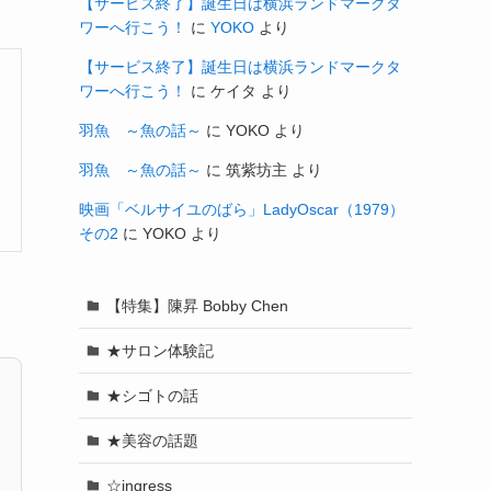
【サービス終了】誕生日は横浜ランドマークタ
ワーへ行こう！
に
YOKO
より
【サービス終了】誕生日は横浜ランドマークタ
ワーへ行こう！
に
ケイタ
より
羽魚 ～魚の話～
に
YOKO
より
羽魚 ～魚の話～
に
筑紫坊主
より
映画「ベルサイユのばら」LadyOscar（1979）
その2
に
YOKO
より
【特集】陳昇 Bobby Chen
★サロン体験記
★シゴトの話
★美容の話題
☆ingress