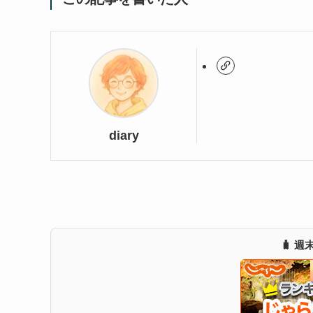
diary
🧳 