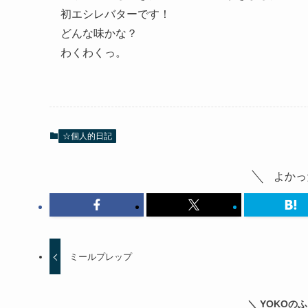
初エシレバターです！
どんな味かな？
わくわくっ。
☆個人的日記
よかっ
ミールプレップ
＼ YOKOの