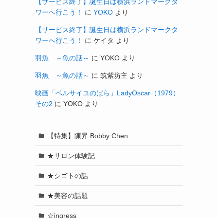
【サービス終了】誕生日は横浜ランドマークタ
ワーへ行こう！
に
YOKO
より
【サービス終了】誕生日は横浜ランドマークタ
ワーへ行こう！
に
ケイタ
より
羽魚 ～魚の話～
に
YOKO
より
羽魚 ～魚の話～
に
筑紫坊主
より
映画「ベルサイユのばら」LadyOscar（1979）
その2
に
YOKO
より
【特集】陳昇 Bobby Chen
★サロン体験記
★シゴトの話
★美容の話題
☆ingress