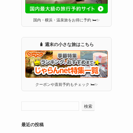
国内・横浜・温泉旅をお得に予約 🛏✨
🧳 週末の小さな旅はこちら
クーポンや直前予約もチェック 🛏✨
検索
最近の投稿