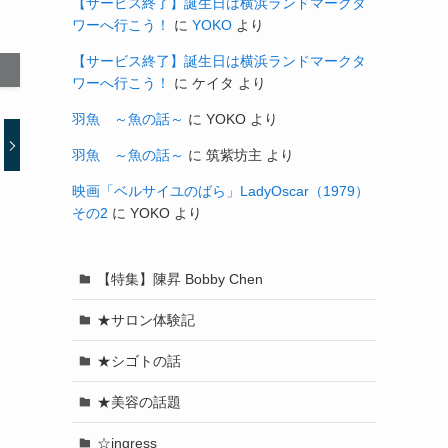
【サービス終了】誕生日は横浜ランドマークタ
ワーへ行こう！
に
YOKO
より
【サービス終了】誕生日は横浜ランドマークタ
ワーへ行こう！
に
ケイタ
より
羽魚 ～魚の話～
に
YOKO
より
羽魚 ～魚の話～
に
筑紫坊主
より
映画「ベルサイユのばら」LadyOscar（1979）
その2
に
YOKO
より
【特集】陳昇 Bobby Chen
★サロン体験記
★シゴトの話
★美容の話題
☆ingress