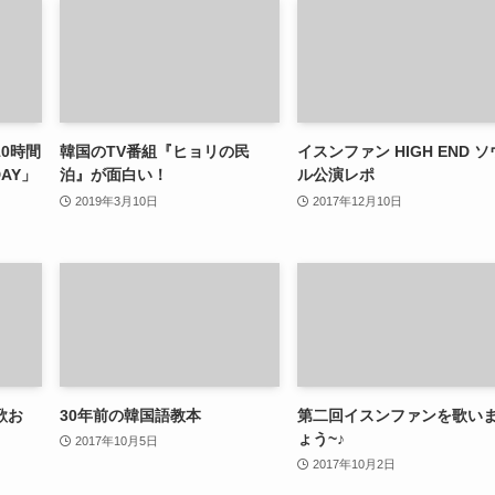
0時間
韓国のTV番組『ヒョリの民
イスンファン HIGH END ソ
DAY」
泊』が面白い！
ル公演レポ
2019年3月10日
2017年12月10日
歌お
30年前の韓国語教本
第二回イスンファンを歌い
ょう~♪
2017年10月5日
2017年10月2日