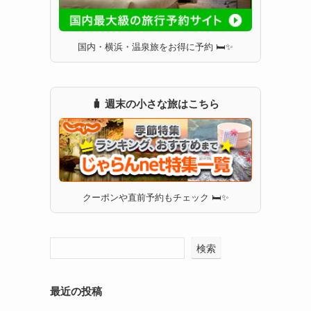
国内・横浜・温泉旅をお得に予約 🛏✨
🧳 週末の小さな旅はこちら
クーポンや直前予約もチェック 🛏✨
検索
最近の投稿