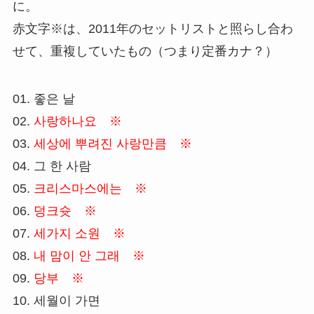
に。
赤文字※は、2011年のセットリストと照らし合わ
せて、重複していたもの（つまり定番カナ？）
01. 좋은 날
02.
사랑하나요 ※
03.
세상에 뿌려진 사랑만큼 ※
04. 그 한 사람
05.
크리스마스에는 ※
06.
덩크슛 ※
07.
세가지 소원 ※
08.
내 맘이 안 그래 ※
09.
당부 ※
10. 세월이 가면