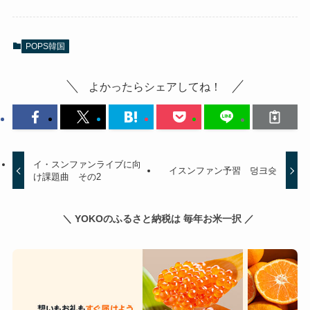
POPS韓国
よかったらシェアしてね！
イ・スンファンライブに向
イスンファン予習 덩크슛
け課題曲 その2
＼ YOKOのふるさと納税は 毎年お米一択 ／