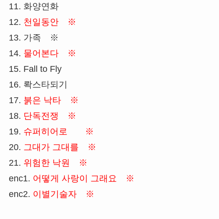
11. 화양연화
12.
천일동안 ※
13. 가족 ※
14.
물어본다 ※
15. Fall to Fly
16. 롹스타되기
17.
붉은 낙타 ※
18.
단독전쟁 ※
19.
슈퍼히어로 ※
20.
그대가 그대를 ※
21.
위험한 낙원 ※
enc1.
어떻게 사랑이 그래요 ※
enc2.
이별기술자 ※