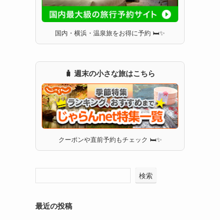
国内・横浜・温泉旅をお得に予約 🛏✨
🧳 週末の小さな旅はこちら
クーポンや直前予約もチェック 🛏✨
検索
最近の投稿