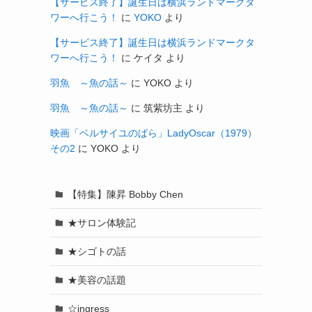
【サービス終了】誕生日は横浜ランドマークタ
ワーへ行こう！
に
YOKO
より
【サービス終了】誕生日は横浜ランドマークタ
ワーへ行こう！
に
ケイタ
より
羽魚 ～魚の話～
に
YOKO
より
羽魚 ～魚の話～
に
筑紫坊主
より
映画「ベルサイユのばら」LadyOscar（1979）
その2
に
YOKO
より
【特集】陳昇 Bobby Chen
★サロン体験記
★シゴトの話
★美容の話題
☆ingress