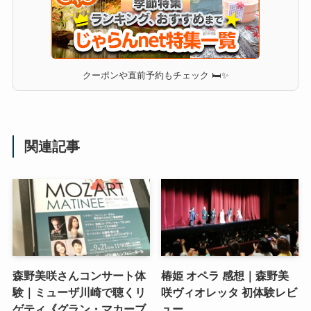
クーポンや直前予約もチェック 🛏✨
関連記事
森野美咲さんコンサート体
椿姫 オペラ 感想｜森野美
験｜ミューザ川崎で聴くリ
咲ヴィオレッタ 初体験レビ
ゲティ《グラン・マカーブ
ュー