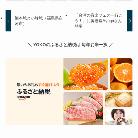
「台湾の音楽フェスへ行こ
熊本城と小峰城（福島県白
う！」に黃連煜Ayugoさん
河市）
登場
＼ YOKOのふるさと納税は 毎年お米一択 ／