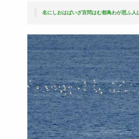
名にしおはばいざ言問はむ都鳥わが思ふ人