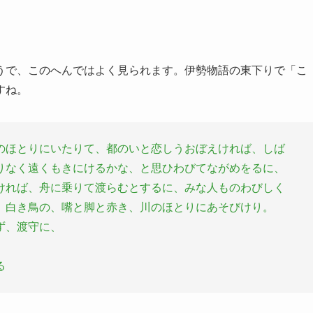
うで、このへんではよく見られます。伊勢物語の東下りで「こ
すね。
のほとりにいたりて、都のいと恋しうおぼえければ、しば
りなく遠くもきにけるかな、と思ひわびてながめをるに、
ければ、舟に乗りて渡らむとするに、みな人ものわびしく
、白き鳥の、嘴と脚と赤き、川のほとりにあそびけり。
ず、渡守に、
る