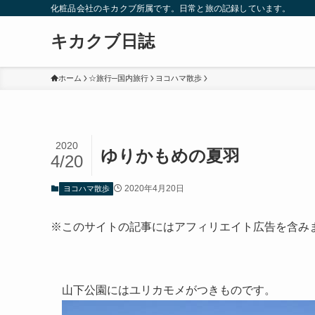
化粧品会社のキカクブ所属です。日常と旅の記録しています。
キカクブ日誌
ホーム
☆旅行─国内旅行
ヨコハマ散歩
2020
ゆりかもめの夏羽
4/20
2020年4月20日
ヨコハマ散歩
※このサイトの記事にはアフィリエイト広告を含み
山下公園にはユリカモメがつきものです。