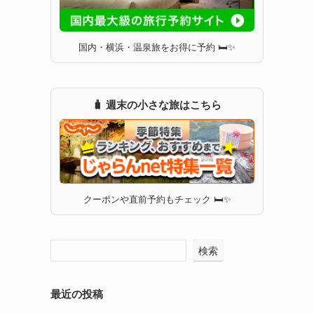
国内・横浜・温泉旅をお得に予約 🛏✨
🧳 週末の小さな旅はこちら
クーポンや直前予約もチェック 🛏✨
検索
最近の投稿