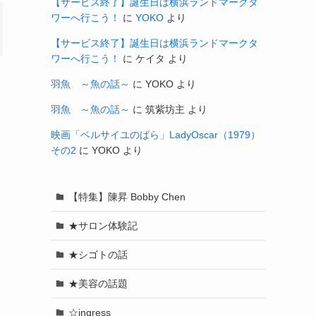
【サービス終了】誕生日は横浜ランドマークタ
ワーへ行こう！
に
YOKO
より
【サービス終了】誕生日は横浜ランドマークタ
ワーへ行こう！
に
ケイタ
より
羽魚 ～魚の話～
に
YOKO
より
羽魚 ～魚の話～
に
筑紫坊主
より
映画「ベルサイユのばら」LadyOscar（1979）
その2
に
YOKO
より
【特集】陳昇 Bobby Chen
★サロン体験記
★シゴトの話
★美容の話題
☆ingress