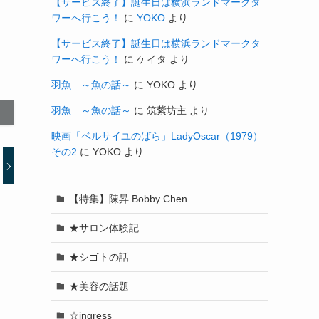
【サービス終了】誕生日は横浜ランドマークタ
ワーへ行こう！
に
YOKO
より
【サービス終了】誕生日は横浜ランドマークタ
ワーへ行こう！
に
ケイタ
より
羽魚 ～魚の話～
に
YOKO
より
羽魚 ～魚の話～
に
筑紫坊主
より
映画「ベルサイユのばら」LadyOscar（1979）
その2
に
YOKO
より
【特集】陳昇 Bobby Chen
★サロン体験記
★シゴトの話
★美容の話題
☆ingress