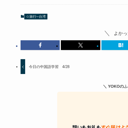
☆旅行─台湾
よかっ
今日の中国語学習 4/28
＼ YOKOの