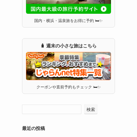
国内・横浜・温泉旅をお得に予約 🛏✨
🧳 週末の小さな旅はこちら
クーポンや直前予約もチェック 🛏✨
検索
最近の投稿