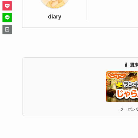
diary
🧳 
クーポンや