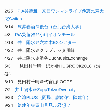
2/25
PiA吳蓓雅 来日ワンマンライブ@恵比寿天
窓Switch
3/14
陳昇春酒＠後台（台北台湾大学）
4/8
PiA吳蓓雅＠小山イオンモール
4/18
井上陽水＠六本木EXシアター
4/22 井上陽水＠クラブチッタ川崎
4/27 井上陽水＠渋谷DuoMusicExchange
5/3 見田村千晴 ほか＠HUGROCK2018（渋
谷）
6/10 見田村千晴＠代官山LOOPS
7/2
井上陽水＠ZeppTokyoDivercity
9/23
台湾PLUS（阿爆、謝銘佑、陳建年）
9/24
陳建年＠青山月見ル君想フ