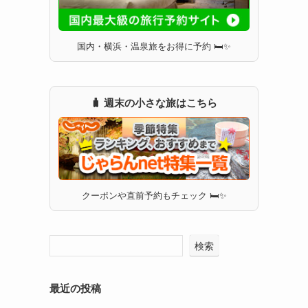
国内・横浜・温泉旅をお得に予約 🛏✨
🧳 週末の小さな旅はこちら
クーポンや直前予約もチェック 🛏✨
検索
最近の投稿