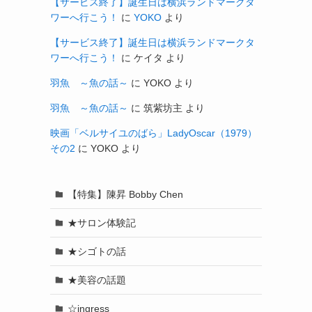
【サービス終了】誕生日は横浜ランドマークタ
ワーへ行こう！
に
YOKO
より
【サービス終了】誕生日は横浜ランドマークタ
ワーへ行こう！
に
ケイタ
より
羽魚 ～魚の話～
に
YOKO
より
羽魚 ～魚の話～
に
筑紫坊主
より
映画「ベルサイユのばら」LadyOscar（1979）
その2
に
YOKO
より
【特集】陳昇 Bobby Chen
★サロン体験記
★シゴトの話
★美容の話題
☆ingress