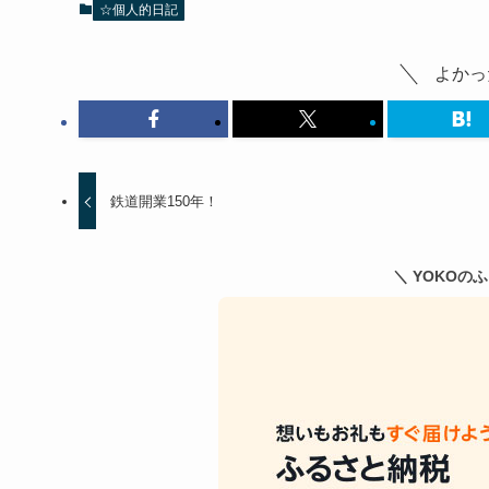
☆個人的日記
よかっ
鉄道開業150年！
＼ YOKOの