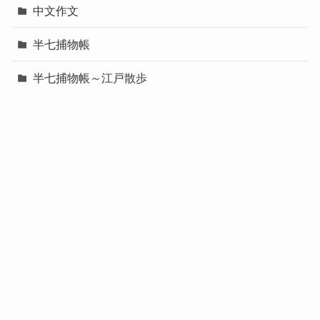
中文作文
半七捕物帳
半七捕物帳～江戸散歩
台湾でコンサート♪
台湾で街歩き・観光
台湾のホテル
和訳「バスカヴィルのハウンド」
和訳「ピンク色の研究」
和訳「ベルグレービアの醜聞」
和訳「大いなるゲーム」