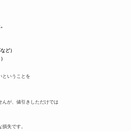
。
た。
応など）
き）
いということを
せんが、値引きしただけでは
な損失です。