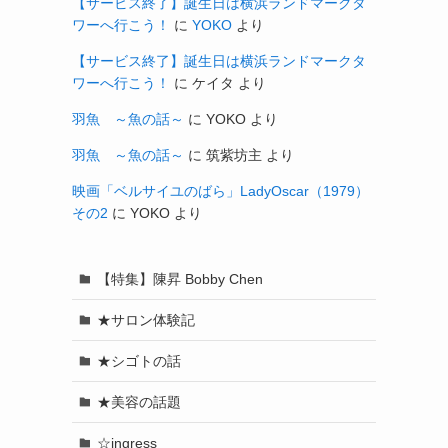
【サービス終了】誕生日は横浜ランドマークタ
ワーへ行こう！
に
YOKO
より
【サービス終了】誕生日は横浜ランドマークタ
ワーへ行こう！
に
ケイタ
より
羽魚 ～魚の話～
に
YOKO
より
羽魚 ～魚の話～
に
筑紫坊主
より
映画「ベルサイユのばら」LadyOscar（1979）
その2
に
YOKO
より
【特集】陳昇 Bobby Chen
★サロン体験記
★シゴトの話
★美容の話題
☆ingress