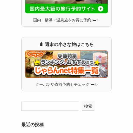
国内・横浜・温泉旅をお得に予約 🛏✨
🧳 週末の小さな旅はこちら
クーポンや直前予約もチェック 🛏✨
検索
最近の投稿