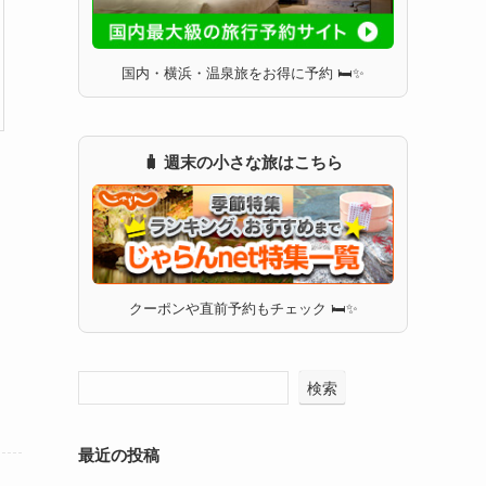
国内・横浜・温泉旅をお得に予約 🛏✨
🧳 週末の小さな旅はこちら
クーポンや直前予約もチェック 🛏✨
検索
最近の投稿