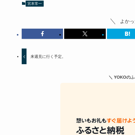
宮本常一
よかっ
来週見に行く予定。
＼ YOKOの