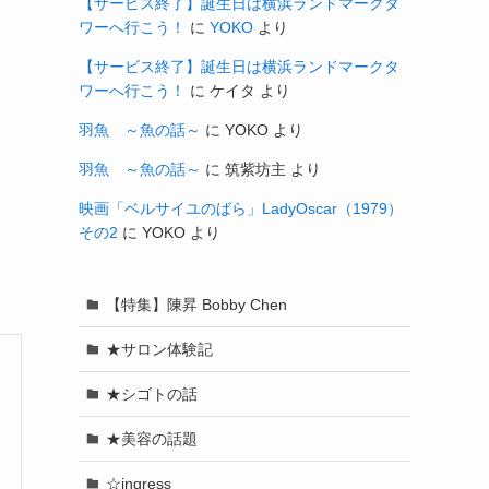
【サービス終了】誕生日は横浜ランドマークタ
ワーへ行こう！
に
YOKO
より
【サービス終了】誕生日は横浜ランドマークタ
ワーへ行こう！
に
ケイタ
より
羽魚 ～魚の話～
に
YOKO
より
羽魚 ～魚の話～
に
筑紫坊主
より
映画「ベルサイユのばら」LadyOscar（1979）
その2
に
YOKO
より
【特集】陳昇 Bobby Chen
★サロン体験記
★シゴトの話
★美容の話題
☆ingress