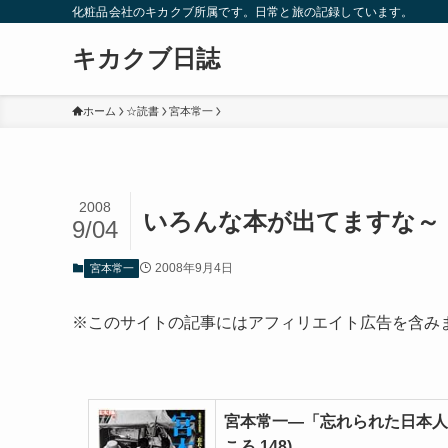
化粧品会社のキカクブ所属です。日常と旅の記録しています。
キカクブ日誌
ホーム
☆読書
宮本常一
2008
いろんな本が出てますな～
9/04
2008年9月4日
宮本常一
※このサイトの記事にはアフィリエイト広告を含み
宮本常一―「忘れられた日本人」を
ころ 148)