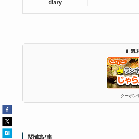
diary
🧳 
クーポンや
関連記事