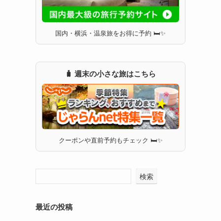
国内・横浜・温泉旅をお得に予約 🛏✨
🧳 週末の小さな旅はこちら
クーポンや直前予約もチェック 🛏✨
検索
最近の投稿