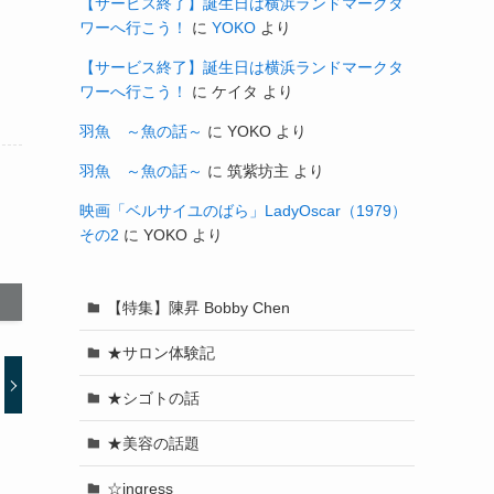
【サービス終了】誕生日は横浜ランドマークタ
ワーへ行こう！
に
YOKO
より
【サービス終了】誕生日は横浜ランドマークタ
ワーへ行こう！
に
ケイタ
より
羽魚 ～魚の話～
に
YOKO
より
羽魚 ～魚の話～
に
筑紫坊主
より
映画「ベルサイユのばら」LadyOscar（1979）
その2
に
YOKO
より
【特集】陳昇 Bobby Chen
★サロン体験記
★シゴトの話
★美容の話題
☆ingress