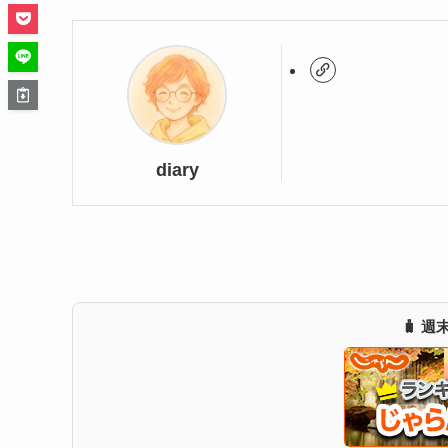
diary
🧳 