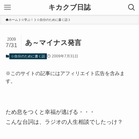
キカクブ日誌
ホーム
☆学ぶ！
☆自分のために書く話
2009
あ～マイナス発言
7/31
2009年7月31日
☆自分のために書く話
※このサイトの記事にはアフィリエイト広告を含みま
す。
ため息をつくと幸福が逃げる・・・
こんな台詞は、ラジオの人生相談でしたっけ？