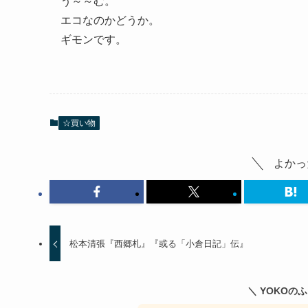
う～～む。
エコなのかどうか。
ギモンです。
☆買い物
よかっ
松本清張『西郷札』『或る「小倉日記」伝』
＼ YOKOの