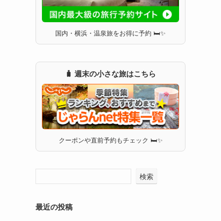
国内・横浜・温泉旅をお得に予約 🛏✨
🧳 週末の小さな旅はこちら
クーポンや直前予約もチェック 🛏✨
検索
最近の投稿