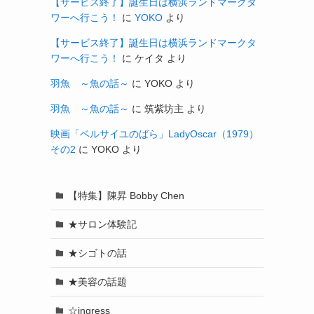
【サービス終了】誕生日は横浜ランドマークタ
ワーへ行こう！
に
YOKO
より
【サービス終了】誕生日は横浜ランドマークタ
ワーへ行こう！
に
ケイタ
より
羽魚 ～魚の話～
に
YOKO
より
羽魚 ～魚の話～
に
筑紫坊主
より
映画「ベルサイユのばら」LadyOscar（1979）
その2
に
YOKO
より
【特集】陳昇 Bobby Chen
★サロン体験記
★シゴトの話
★美容の話題
☆ingress