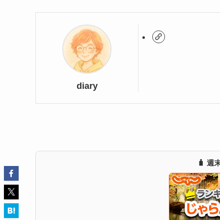
diary
🧳 