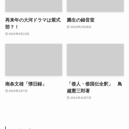
再来年の大河ドラマは紫式
圓生の録音室
部？！
2022年2月28日
2022年5月13日
南条文雄「懐旧録」
「倭人・倭国伝全釈」 鳥
越憲三郎著
2022年2月7日
2021年10月7日