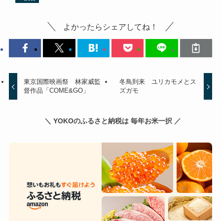
よかったらシェアしてね！
東京国際映画祭 林家威監
冬鳥到来 ユリカモメとス
督作品「COME&GO」
ズガモ
＼ YOKOのふるさと納税は 毎年お米一択 ／