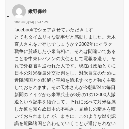
鍬野保雄
2020年8月24日 5:47 PM
facebookでシェアさせていただきます
とてもタイムリィな記事だと感動しました。天木
直人さんをご存じでしょうか？2002年にイラク
戦争に賛成した小泉首相に、それは間違いである
ことを中東レバノンの大使として電報を送り、そ
れで外務省を追われた人です。現在は政治とくに
日本の対米従属外交批判をし、対米自立のために
近隣諸国との和解と平和を追求すべきと強く主張
しておられます。その天木さんが今朝8/24の毎日
新聞のドイツから米軍兵士が3分の1の12000人撤
退という記事を紹介して、それに比べて対米従属
しか道を知らぬ日本の不毛さ、見通しの暗さを嘆
いておられましたが、まさに、このような歴史認
識を近隣諸国と合わせていくことが避けられない