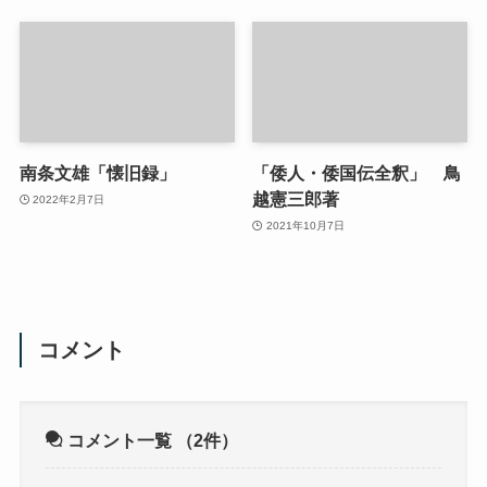
南条文雄「懐旧録」
「倭人・倭国伝全釈」 鳥
越憲三郎著
2022年2月7日
2021年10月7日
コメント
コメント一覧
（2件）