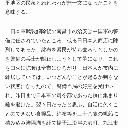
平地区の民衆とわれわれが無一文になったことを
意味する。
日本軍武装解除後の南昌市の治安は中国軍の警
備に任されていたところ、或る日日本人商店に陳
列してあった、綿布を暴民が持ち去ろうとしたの
を警備の兵士が阻止しようとして爭になり、これ
を口火に掠奪は全市にひろがり、日本人が市内に
雑居していては、いつどんなことが起るか判らな
い状態になったので、警備当局の好意を受けい
れ、昨日まで日本軍の司令部であった跡に集まり
難を避けた。翌々日だったと思ふ、自活に欠くこ
とのできない食糧品、綿布等を二十余隻の帆船に
積み込み瀋陽湖を経て揚子江沿岸の港町、九江市