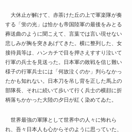
大休止が解けて、赤茶けた丘の上で軍楽隊が奏
する「蛍の光」は恰かも帝国陸軍の最後をみとる
葬送曲のように聞こえて、言葉では言い現せない
悲しみが胸を突きあげてきた。横に整列した、女
接待員等は、ハンカチで目を押さえすすり泣いて
行軍の兵士を見送った。日本軍の敗戦を信じ難い
様子の行軍兵士には「何故泣くのか」判らなかっ
たかも知れない。日本刀を吊し背を正した馬上の
部隊長、それに続いて歩いて行く兵士の横顔に折
柄落ちかかった大陸の夕日が紅く染めてゐた。
世界最強の軍隊として世界中の人々に怖れら
れ、吾々日本人も心からそのように思っていた、