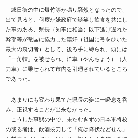
或日街の中に爆竹等が鳴り騒然となったので、
出て見ると、何度か嫌政府で談笑し飲食を共にし
た事のある、県長（知事に相当）以下逃げ遅れた
幹部等が敵国に協力した漢奸（祖国に弓をひいた
最大の裏切者）として、後ろ手に縛られ、頭には
「三角帽」を被せられ、洋車（やんちょう）（人
力車）に乗せられて市内を引廻されているところ
であった。
あまりにも変わり果てた県長の姿に一瞬息を呑
み、正視することが出来なかった。
こうした事態の中で、未だむきずの日本軍将校
の或る者は、飲酒抜刀して「俺は降伏などせん」