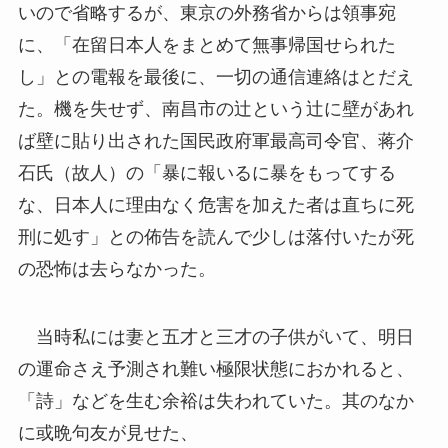
いので省略するが、東京の外務省からは領事宛
に、「在留日本人をまとめて無事帰国せられた
し」との電報を最後に、一切の通信連絡はとだえ
た。機を失せず、南昌市の辻という辻に壁があれ
ば壁に貼り出された国民政府軍最高司令官、蒋介
石氏（故人）の「暴に報いるに暴をもってする
な、日本人に理由なく危害を加えた者は直ちに死
刑に処す」との佈告を読んで少しは落付いたが死
の恐怖は去らなかった。
当時私には妻と五才と三才の子供がいて、明日
の運命さえ予測され難い極限状態におかれると、
「詩」などを生む余裕は失われていた。其のなか
に或晩句友が見せた、