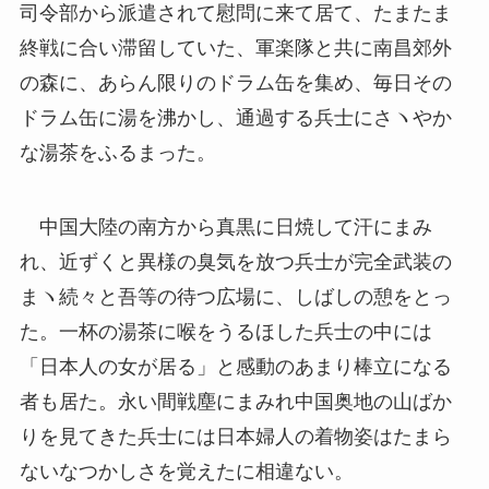
司令部から派遣されて慰問に来て居て、たまたま
終戦に合い滞留していた、軍楽隊と共に南昌郊外
の森に、あらん限りのドラム缶を集め、毎日その
ドラム缶に湯を沸かし、通過する兵士にさヽやか
な湯茶をふるまった。
中国大陸の南方から真黒に日焼して汗にまみ
れ、近ずくと異様の臭気を放つ兵士が完全武装の
まヽ続々と吾等の待つ広場に、しばしの憩をとっ
た。一杯の湯茶に喉をうるほした兵士の中には
「日本人の女が居る」と感動のあまり棒立になる
者も居た。永い間戦塵にまみれ中国奥地の山ばか
りを見てきた兵士には日本婦人の着物姿はたまら
ないなつかしさを覚えたに相違ない。