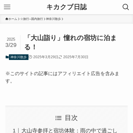
キカクブ日誌
ホーム
☆旅行─国内旅行
神奈川散歩
「大山詣り」憧れの宿坊に泊ま
2025
3/29
る！
2025年3月29日
2025年7月30日
神奈川散歩
※このサイトの記事にはアフィリエイト広告を含みま
す。
目次
大山寺参拝と宿坊体験：雨の中で過ごし