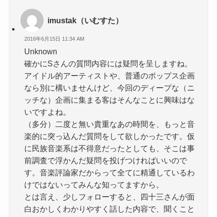
imustak（いむすた）
2016年6月15日 11:34 AM
Unknown
確かにSさんの質問内容には疑問を呈しますね。
アイドル的アーティストや、普通のポップス企画
なら別に構いませんけど、今回のディープな（ニ
ッチな）企画に集まる客はそんなことに興味はな
いですよね。
（多分）二度と無い貴重なあの時間を、もっと音
楽的に突っ込んだ質問をして欲しかったです。仮
に民族音楽系は不得意だったとしても、そこは事
前調査で浮かんだ疑問を投げつければいいので
す。音楽評論家だからって全てに精通しているわ
けではないってみんな知ってますから。
とは言え、少しフォローすると、四十三さんが面
白おかしくわかりやすく話した内容で、聞くこと