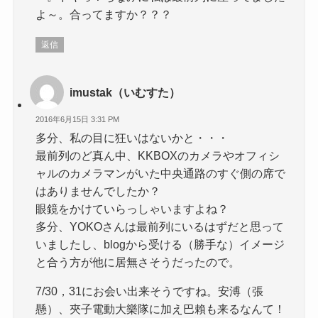
よ～。合ってますか？？？
返信
imustak（いむすた）
2016年6月15日 3:31 PM
多分、私の目に狂いはないかと・・・
最前列のど真ん中、KKBOXのカメラやオフィシ
ャルのカメラマンがいた中央通路のすぐ側の席で
はありませんでしたか？
眼鏡をかけていらっしゃいますよね？
多分、YOKOさんは最前列にいるはずだと思って
いましたし、blogから受ける（勝手な）イメージ
と合う方が他に居無さそうだったので。
7/30，31にお会い出来そうですね。安溥（張
懸）、夾子電動大樂隊に加え巴賴も来るなんて！