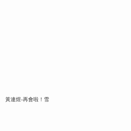
黃連煜-再會啦！雪