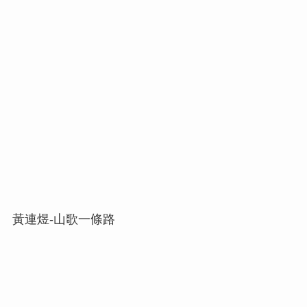
黃連煜-山歌一條路