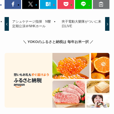
アシュケナージ指揮 N響
夾子電動大樂隊がついに来
定期公演＠NHKホール
日LIVE
＼ YOKOのふるさと納税は 毎年お米一択 ／