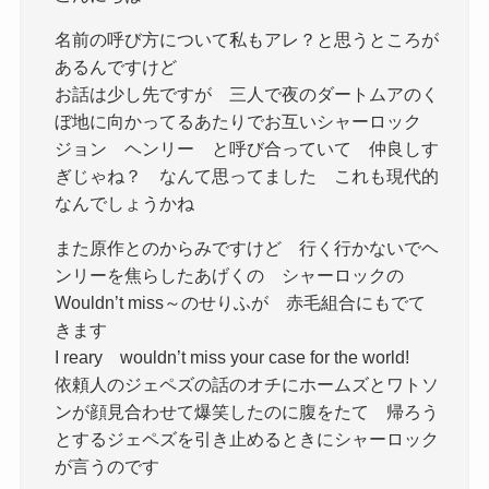
名前の呼び方について私もアレ？と思うところが
あるんですけど
お話は少し先ですが 三人で夜のダートムアのく
ぼ地に向かってるあたりでお互いシャーロック
ジョン ヘンリー と呼び合っていて 仲良しす
ぎじゃね？ なんて思ってました これも現代的
なんでしょうかね
また原作とのからみですけど 行く行かないでヘ
ンリーを焦らしたあげくの シャーロックの
Wouldn’t miss～のせりふが 赤毛組合にもでて
きます
I reary wouldn’t miss your case for the world!
依頼人のジェペズの話のオチにホームズとワトソ
ンが顔見合わせて爆笑したのに腹をたて 帰ろう
とするジェペズを引き止めるときにシャーロック
が言うのです