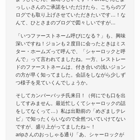
っしぃさんのご承諾をいただけたら、こちらのブ
ログでも取り上げさせていただきたいです…！な
んて、ひとさまのブログで図々しいですが…
「いつファーストネーム呼びになる？」も、興味
深いですね！ジョンも２度目に会ったときはミス
ター・ホームズって呼んで、「シャーロックと呼
んで」って言われてましたね。一方、レストレー
ドのファーストネームは、付き合いの浅いジョン
の方が早く知ってました。会話をしながら少しず
つ様子を見ていくんでしょうか。
そしてカンバーバッチ氏来日！（何にでも口を出
してすみません。最近忙しくてシャーロックの話
をしてなくって…）私は出勤前の「めざましテレ
ビ」で知ったくらいなので全然ついていけてない
ですが、盛り上がってましたね～！
aripさんのおっしゃる通り「あ、シャーロックが