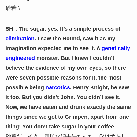
砂糖？
SH：The sugar, yes. It’s a simple process of
elimination
. I saw the Hound, saw it as my
imagination expected me to see it. A
genetically
engineered
monster. But I knew I couldn’t
believe the evidence of my own eyes, so there
were seven possible reasons for it, the most
possible being
narcotics
. Henry Knight, he saw
it too. But you didn’t John. You didn’t see it.
Now, we have eaten and drunk exactly the same
things since we got to Grimpen, apart from one
thing! You don’t take sugar in your coffee.
砂糖だ。そう。簡単な消去法だった。僕は犬を見