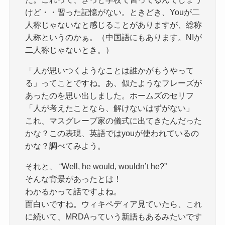
けど・・習った記憶がない。ときどき、Youが二
人称じゃないなと感じることがありますが、総称
人称というのかぁ。（中国語にもあります。NIが
二人称じゃないとき。）
「人が思いつくようなことは誰かがもうやって
る」ってことですね。あ、似たようなフレーズが
あったのを思い出しました。ホームズのセリフ
「人が考えたことなら、解けないはずがない」
これ、マスグレーブ家の儀式に出てきたんだった
かな？この表現、英語ではyouが使われているの
かな？調べてみよう。
それと、 “Well, he would, wouldn’t he?”
そんな背景があったとは！
わかるかって話ですよね。
面白いですね。ウィキペディア見ていたら、これ
に続いて、MRDAっていう新語もあるみたいです