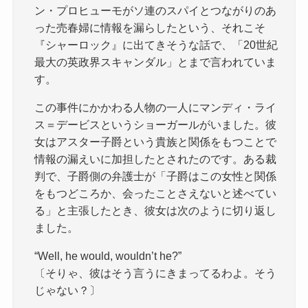
ン・プロヒューモがソ連のスパイとつながりのあ
った売春婦に情報を漏らしたという、それこそ
『シャーロック』に出てきそうな話で、「20世紀
最大の英政界スキャンダル」とまで言われていま
す。
この事件にかかわる人物の一人にマンディ・ライ
ス＝デービスというショーガールがいました。彼
女はアスター子爵という貴族と関係をもつことで
情報の漏えいに加担したとされたのです。ある裁
判で、子爵側の弁護士が「子爵はこの女性と関係
をもつどころか、会ったことさえないと述べてい
る」と主張したとき、彼女は次のように切り返し
ました。
“Well, he would, wouldn’t he?”
〔そりゃ、彼はそう言うにきまってるわよ。そう
じゃない？〕