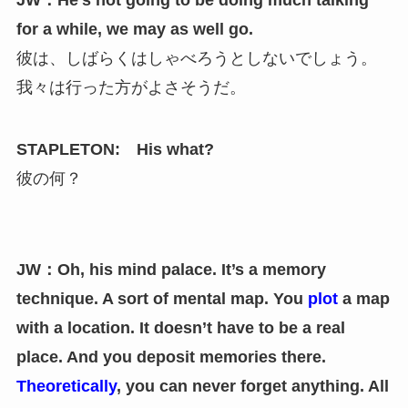
JW：He’s not going to be doing much talking
for a while, we may as well go.
彼は、しばらくはしゃべろうとしないでしょう。
我々は行った方がよさそうだ。
STAPLETON: His what?
彼の何？
JW：Oh, his mind palace. It’s a memory
technique. A sort of mental map. You
plot
a map
with a location. It doesn’t have to be a real
place. And you deposit memories there.
Theoretically
, you can never forget anything. All