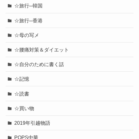
☆旅行─韓国
☆旅行─香港
☆母の写メ
☆腰痛対策＆ダイエット
☆自分のために書く話
☆記憶
☆読書
☆買い物
2019年引越物語
POPS中華