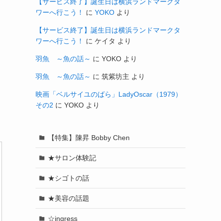
【サービス終了】誕生日は横浜ランドマークタ
ワーへ行こう！
に
YOKO
より
【サービス終了】誕生日は横浜ランドマークタ
ワーへ行こう！
に
ケイタ
より
羽魚 ～魚の話～
に
YOKO
より
羽魚 ～魚の話～
に
筑紫坊主
より
映画「ベルサイユのばら」LadyOscar（1979）
その2
に
YOKO
より
【特集】陳昇 Bobby Chen
★サロン体験記
★シゴトの話
★美容の話題
☆ingress