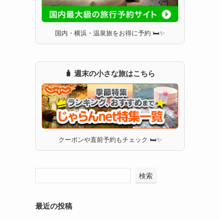
国内・横浜・温泉旅をお得に予約 🛏✨
🧳 週末の小さな旅はこちら
クーポンや直前予約もチェック 🛏✨
検索
最近の投稿