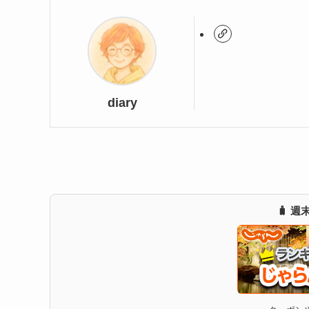
diary
🧳 