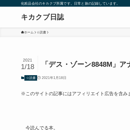
化粧品会社のキカクブ所属です。日常と旅の記録しています。
キカクブ日誌
ホーム
☆読書
2021
「デス・ゾーン8848M」
1/18
2021年1月18日
☆読書
※このサイトの記事にはアフィリエイト広告を含み
今読んでる本。