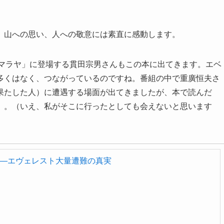
、山への思い、人への敬意には素直に感動します。
ヒマラヤ」に登場する貫田宗男さんもこの本に出てきます。エベ
多くはなく、つながっているのですね。番組の中で重廣恒夫さ
果たした人）に遭遇する場面が出てきましたが、本で読んだ
。。（いえ、私がそこに行ったとしても会えないと思います
8M―エヴェレスト大量遭難の真実