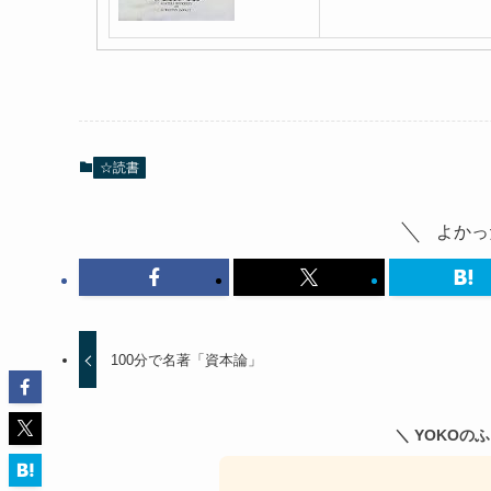
☆読書
よかっ
100分で名著「資本論」
＼ YOKOの