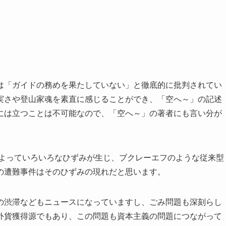
は「ガイドの務めを果たしていない」と徹底的に批判されてい
実さや登山家魂を素直に感じることができ、「空へ～」の記述
には立つことは不可能なので、「空へ～」の著者にも言い分が
によっていろいろなひずみが生じ、ブクレーエフのような従来型
の遭難事件はそのひずみの現れだと思います。
の渋滞などもニュースになっていますし、ごみ問題も深刻らし
外貨獲得源でもあり、この問題も資本主義の問題につながって